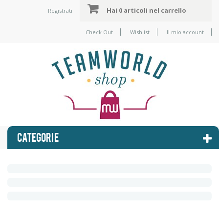
Hai
0 articoli
nel carrello
Registrati
Check Out
Wishlist
Il mio account
CATEGORIE