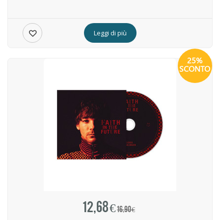
Leggi di più
25%
SCONTO
12,68 €
16,90 €