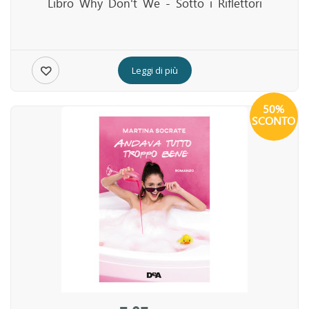
Libro Why Don't We - Sotto i Riflettori
Leggi di più
50%
SCONTO