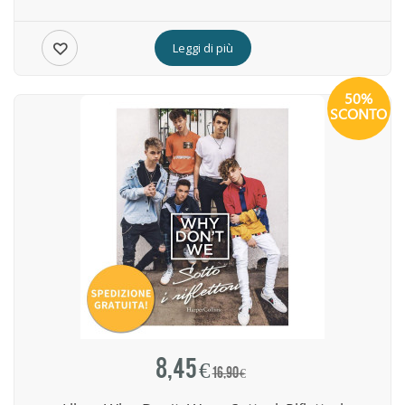
Leggi di più
50%
SCONTO
8,45 €
16,90 €