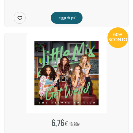
Leggi di più
60%
SCONTO
6,76 €
16,90 €