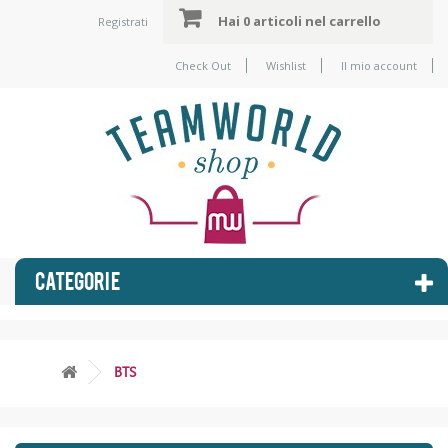
Hai
0 articoli
nel carrello
Registrati
Check Out
Wishlist
Il mio account
CATEGORIE
BTS