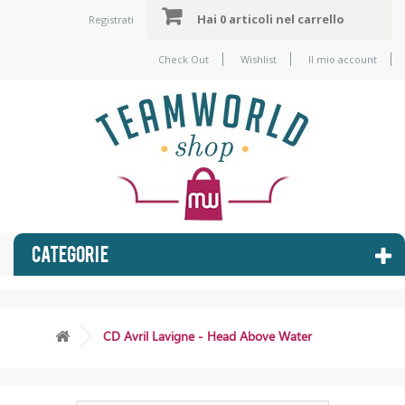
Hai
0 articoli
nel carrello
Registrati
Check Out
Wishlist
Il mio account
CATEGORIE
CD Avril Lavigne - Head Above Water